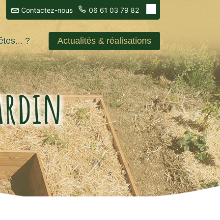
Contactez-nous
06 61 03 79 82
tes... ?
Actualités & réalisations
ardin