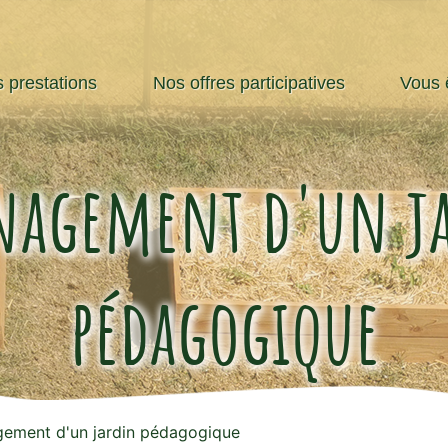
 prestations
Nos offres participatives
Vous ê
agement d'un j
pédagogique
ement d'un jardin pédagogique