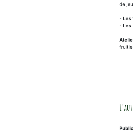
de jeu
-
Les 
-
Les
Ateli
fruitie
L'aut
Publi