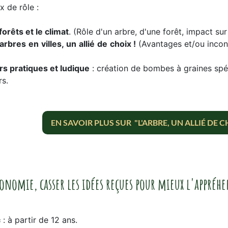
x de rôle :
forêts et le climat
. (Rôle d'un arbre, d'une forêt, impact su
arbres
en
villes,
un
allié
de
choix !
(Avantages et/ou inconv
ers pratiques
et ludique
: création de bombes à graines spéc
rs.
EN SAVOIR PLUS SUR "L'ARBRE, UN ALLIÉ DE C
onomie, casser les idées reçues pour mieux l'appréh
c
: à partir de 12 ans.