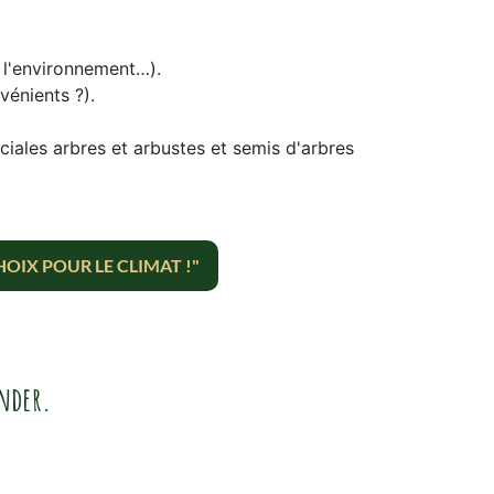
r l'environnement…).
énients ?).
iales arbres et arbustes et semis d'arbres
HOIX POUR LE CLIMAT !"
ender.