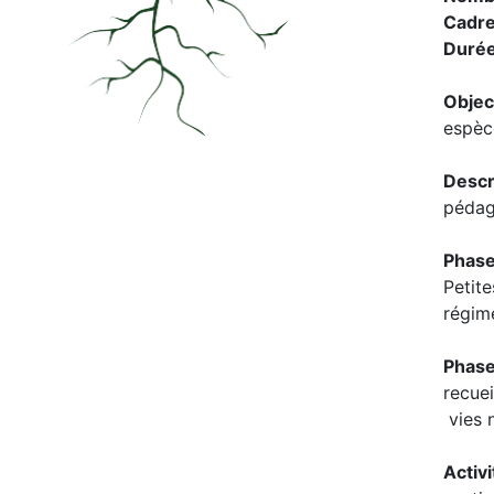
Cadr
Duré
Objec
espèce
Descr
pédago
Phase
Petit
régim
Phas
recuei
vies n
Activi