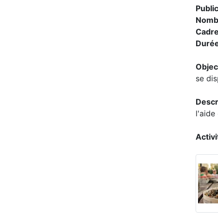
Publi
Nomb
Cadr
Duré
Objec
se di
Descr
l'aide
Activi