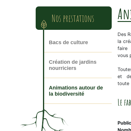
Ani
Nos prestations
Des R
la cr
Bacs de culture
faire
vous 
Création de jardins
nourriciers
Toute
et d
toute
Animations autour de
la biodiversité
Le fa
Publi
Nomb