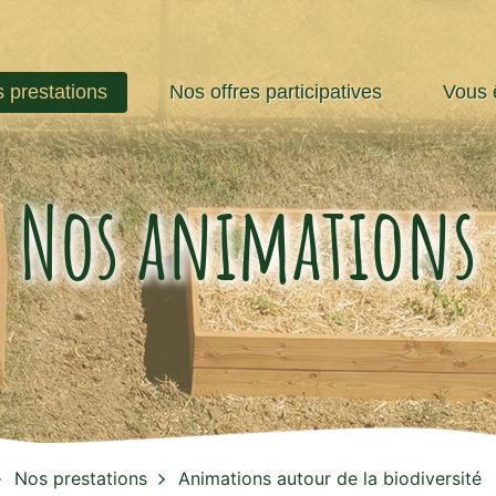
 prestations
Nos offres participatives
Vous ê
Nos animations
Nos prestations
Animations autour de la biodiversité