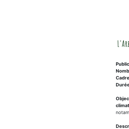
L'Arb
Publi
Nomb
Cadr
Duré
Objec
clima
notam
Descr