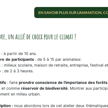
EN SAVOIR PLUS SUR L'ANIMATION, 
re, un allié de choix pour le climat !
c
: à partir de 10 ans.
re
de
participants
: de 5 à 15 par animateur.
e
: milieux scolaire, maison de retraite, entreprise, festival 
e
: de 2 à 3 heures.
tifs
: faire
prendre conscience de l'importance des forêt
t
et comme
réservoir de biodiversité
. Montrer aux partici
ment en milieu urbain.
iption :
nous abordons lors de cet atelier deux thématiques