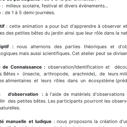
e
: milieux scolaire, festival et divers évènements...
e
: de 1 à 5 demi-journées.
tif
: cette animation a pour but d'apprendre à observer et i
s des petites bêtes du jardin ainsi que leur rôle dans la na
iptif :
nous alternons des parties théoriques et d'obs
giques mais aussi scientifiques. Cet atelier peut se divise
 de Connaissance :
observation/Identification et dé
es Bêtes » (insecte, arthropode, arachnide), de leu
es alimentaires et leurs rôles dans un écosystème (préd
e d'observation :
à l'aide de matériels d'observations 
llir des petites bêtes. Les participants pourront les observe
aturelles.
té
manuelle
et
ludique
: nous proposons la création d'un