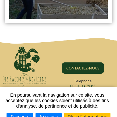
CONTACTEZ-NOUS
Téléphone
06 61 03 79 82
En poursuivant la navigation sur ce site, vous
acceptez que les cookies soient utilisés à des fins
d'analyse, de pertinence et de publicité.
Mentions légales
Plan du site
-
-
Données personnelles
Neftis
Flexit
Imaginé par
- CMS :
©‎
J'accepte
Je refuse
Plus d'informations