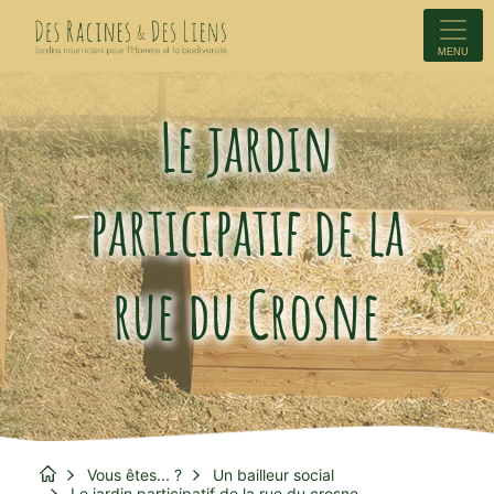
MENU
Le jardin
participatif de la
rue du Crosne
Vous êtes... ?
Un bailleur social
Le jardin participatif de la rue du crosne